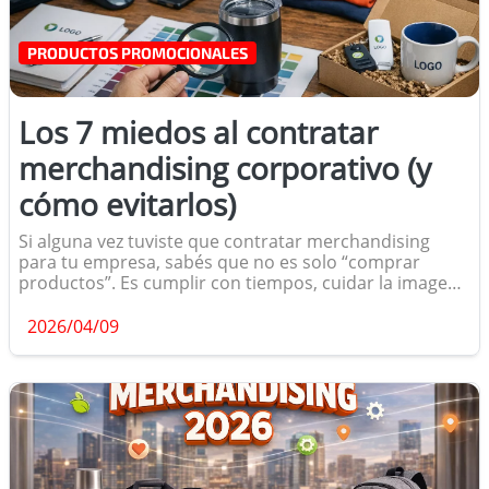
PRODUCTOS PROMOCIONALES
Los 7 miedos al contratar
merchandising corporativo (y
cómo evitarlos)
Si alguna vez tuviste que contratar merchandising
para tu empresa, sabés que no es solo “comprar
productos”. Es cumplir con tiempos, cuidar la imagen
de la marca y evitar errores que pueden costar caro.
Después de más de 30 años trabajando con empresas,
2026/04/09