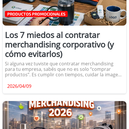
PRODUCTOS PROMOCIONALES
Los 7 miedos al contratar
merchandising corporativo (y
cómo evitarlos)
Si alguna vez tuviste que contratar merchandising
para tu empresa, sabés que no es solo “comprar
productos”. Es cumplir con tiempos, cuidar la imagen
de la marca y evitar errores que pueden costar caro.
Después de más de 30 años trabajando con empresas,
2026/04/09