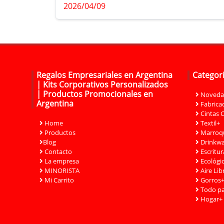
evitar errores que pueden costar caro.
2026/04/09
Después de más de 30 años trabajando co
empresas,
Regalos Empresariales en Argentina
Categor
| Kits Corporativos Personalizados
| Productos Promocionales en
Noveda
Argentina
Fabrica
Cintas 
Home
Textil+
Productos
Marroqu
Blog
Drinkwa
Contacto
Escritur
La empresa
Ecológi
MINORISTA
Aire Lib
Mi Carrito
Gorros
Todo pa
Hogar+