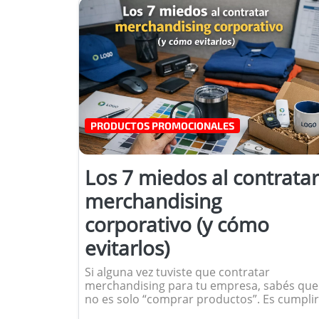
PRODUCTOS PROMOCIONALES
Los 7 miedos al contratar
merchandising
corporativo (y cómo
evitarlos)
Si alguna vez tuviste que contratar
merchandising para tu empresa, sabés que
no es solo “comprar productos”. Es cumplir
con tiempos, cuidar la imagen de la marca 