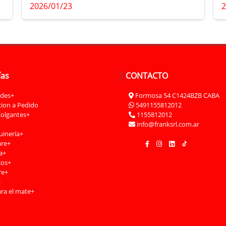
2026/01/23
2
n
ías
CONTACTO
des+
Formosa 54 C1424BZB CABA
cion a Pedido
5491155812012
Colgantes+
1155812012
info@franksrl.com.ar
inería+
re+
a+
cos+
re+
+
ra el mate+