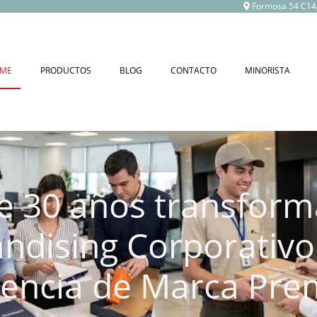
Formosa 54 C1
(CURRENT)
ME
PRODUCTOS
BLOG
CONTACTO
MINORISTA
e 30 años transform
ndising Corporativo
iencia de Marca Pre