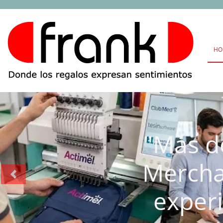
HO
"Más d
Mercha
Previous
exper