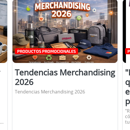
PRODUCTOS PROMOCIONALES
P
Tendencias Merchandising
"
2026
q
e
Tendencias Merchandising 2026
p
"R
có
tu
y