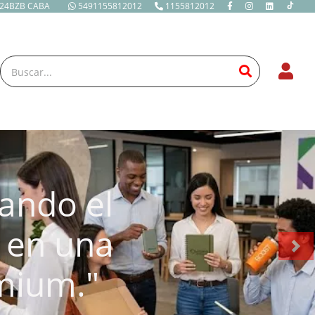
424BZB CABA
5491155812012
1155812012
ando el
 en una
Nex
mium."