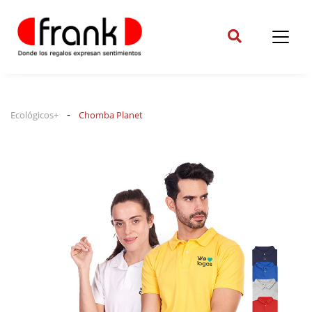
-
Ecológicos+
Chomba Planet