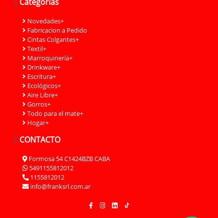
Categorías
Novedades+
Fabricacion a Pedido
Cintas Colgantes+
Textil+
Marroquinería+
Drinkware+
Escritura+
Ecológicos+
Aire Libre+
Gorros+
Todo para el mate+
Hogar+
CONTACTO
Formosa 54 C1424BZB CABA
5491155812012
1155812012
info@franksrl.com.ar